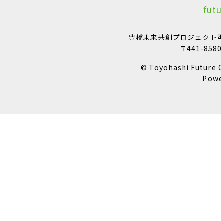
fut
豊橋未来共創プロジェクト準
〒441-85
© Toyohashi Future C
Powe